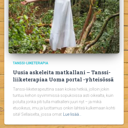
TANSSI-LIIKETERAPIA
Uusia askeleita matkallani – Tanssi-
liiketerapiaa Uoma portal -yhteisössä
Tanssi-liiketerapeuttina saan kokea hetkiä, jolloin jokin
tuntuu kehon syvimmissä sopukoissa asti oikealta, kuin
polulta jonka piti tulla matkalleni juuri nyt – ja mikä
etuoikeus, imu ja luottamus onkin lähteä kulkemaan kohti
sitä! Sellaiselta, jossa omat
Lue lisää…