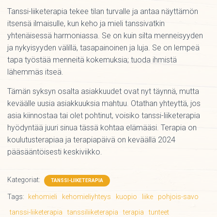
Tanssi-liiketerapia tekee tilan turvalle ja antaa näyttämön
itsensä ilmaisulle, kun keho ja mieli tanssivatkin
yhtenäisessä harmoniassa. Se on kuin silta menneisyyden
ja nykyisyyden välillä, tasapainoinen ja luja. Se on lempeä
tapa työstää menneitä kokemuksia; tuoda ihmistä
lähemmäs itseä.
Tämän syksyn osalta asiakkuudet ovat nyt täynnä, mutta
keväälle uusia asiakkuuksia mahtuu. Otathan yhteyttä, jos
asia kiinnostaa tai olet pohtinut, voisiko tanssi-liiketerapia
hyödyntää juuri sinua tässä kohtaa elämääsi. Terapia on
koulutusterapiaa ja terapiapäivä on keväällä 2024
pääsääntöisesti keskiviikko.
Kategoriat:
TANSSI-LIIKETERAPIA
Tags:
kehomieli
kehomieliyhteys
kuopio
liike
pohjois-savo
tanssi-liiketerapia
tanssiliiketerapia
terapia
tunteet