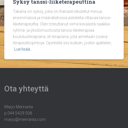
Syksy tanssi-liiketerapeuttina
Takana on syksy, joka on ihanasti liikutellut minua;
ensimmäisiä ja määrätietoisia askeleita ottavaa tanssi-
liiketerapeuttia. Olen toteuttanut viime keväästä saakka
ryhmä- ja yksilömuotoista tanssi-liiketerapiaa
koulutusterapiana, eli terapiana, jota annetaan osana
terapeuttiopintoja. Opintiellä siis kulkien, joskin ajattelen,
Lue lisää…
Ota yhteyttä
Marjo Meriranta
p.044 5429 508
marjo@meriranta.com