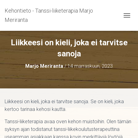
Kehontieto - Tanssi-liiketerapia Marjo
Meriranta
N
A
V
I
Liikkeesi on kieli, joka ei tarvitse
G
O
sanoja
I
N
Marjo Meriranta
/
14 marraskuun, 2023
T
I
P
Ä
Ä
L
Liikkeesi on kieli, joka ei tarvitse sanoja. Se on kieli, joka
L
E
kertoo tarinaa kehosi kautta.
/
P
Tanssi-liiketerapia avaa oven kehon muistoihin. Olen tämän
O
syksyn ajan todistanut tanssi-liikekoulutusterapeuttina
I
useamman asiakkaan kanssa kovin merkittäviä löytöjä.
S