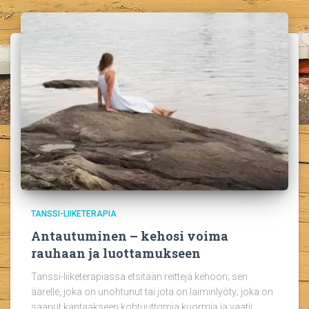
TANSSI-LIIKETERAPIA
Antautuminen – kehosi voima
rauhaan ja luottamukseen
Tanssi-liiketerapiassa etsitään reittejä kehoon; sen
äärelle, joka on unohtunut tai jota on laiminlyöty; joka on
saanut kantaakseen kohtuuttomia kuormia ja vaatii