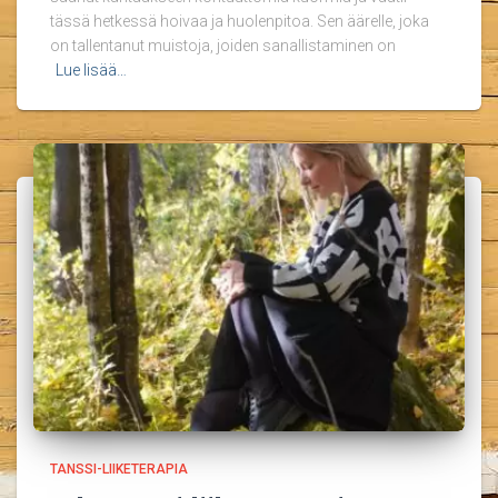
tässä hetkessä hoivaa ja huolenpitoa. Sen äärelle, joka
on tallentanut muistoja, joiden sanallistaminen on
Lue lisää…
TANSSI-LIIKETERAPIA