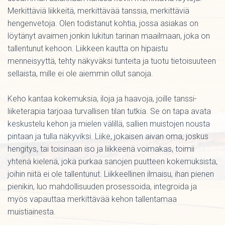
Merkittäviä liikkeitä, merkittävää tanssia, merkittäviä
hengenvetoja. Olen todistanut kohtia, jossa asiakas on
löytänyt avaimen jonkin lukitun tarinan maailmaan, joka on
tallentunut kehoon. Liikkeen kautta on hipaistu
menneisyyttä, tehty näkyväksi tunteita ja tuotu tietoisuuteen
sellaista, mille ei ole aiemmin ollut sanoja.
Keho kantaa kokemuksia, iloja ja haavoja, joille tanssi-
liiketerapia tarjoaa turvallisen tilan tutkia. Se on tapa avata
keskustelu kehon ja mielen välillä, sallien muistojen nousta
pintaan ja tulla näkyviksi. Liike, jokaisen aivan oma, joskus
hengitys, tai toisinaan iso ja liikkeenä voimakas, toimii
yhtenä kielenä, joka purkaa sanojen puutteen kokemuksista,
joihin niitä ei ole tallentunut. Liikkeellinen ilmaisu, ihan pienen
pienikin, luo mahdollisuuden prosessoida, integroida ja
myös vapauttaa merkittävää kehon tallentamaa
muistiainesta.