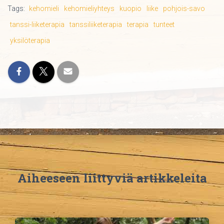
Tags:
kehomieli
kehomieliyhteys
kuopio
liike
pohjois-savo
tanssi-liiketerapia
tanssiliiketerapia
terapia
tunteet
yksilöterapia
Aiheeseen liittyviä artikkeleita