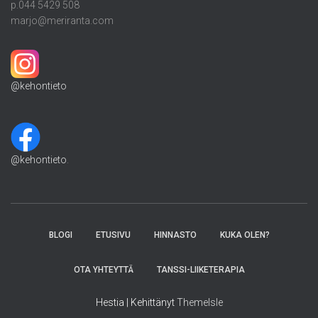
p.044 5429 508
marjo@meriranta.com
@kehontieto
@kehontieto
.
BLOGI
ETUSIVU
HINNASTO
KUKA OLEN?
OTA YHTEYTTÄ
TANSSI-LIIKETERAPIA
Hestia | Kehittänyt
ThemeIsle