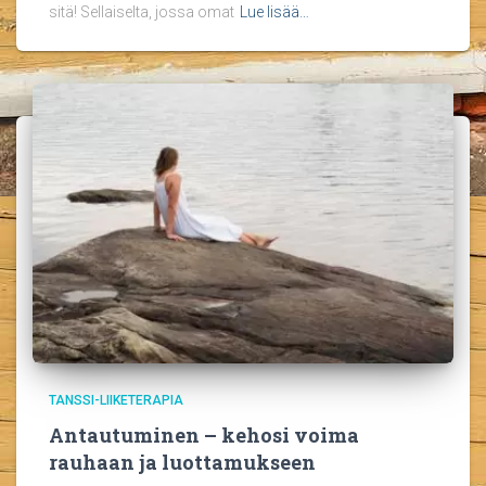
sitä! Sellaiselta, jossa omat
Lue lisää…
TANSSI-LIIKETERAPIA
Antautuminen – kehosi voima
rauhaan ja luottamukseen