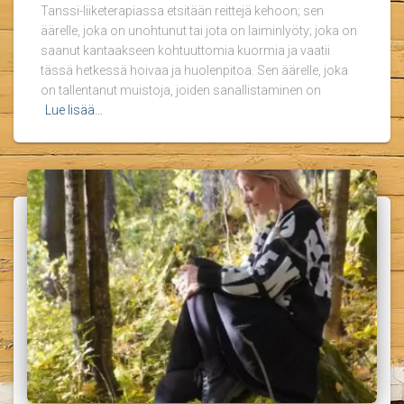
Tanssi-liiketerapiassa etsitään reittejä kehoon; sen
äärelle, joka on unohtunut tai jota on laiminlyöty; joka on
saanut kantaakseen kohtuuttomia kuormia ja vaatii
tässä hetkessä hoivaa ja huolenpitoa. Sen äärelle, joka
on tallentanut muistoja, joiden sanallistaminen on
Lue lisää…