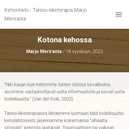
Kehontieto - Tanssi-liiketerapia Marjo
Meriranta
N
A
V
I
Kotona kehossa
G
O
Marjo Meriranta
/
18 syyskuun, 2023
I
N
T
I
P
Ä
”Niin kauan kuin kehomme tuntee olonsa turvalliseksi,
Ä
L
aivomme vastaanottavat uutta informaatiota ja luovat uutta
L
todellisuutta.” (Van der Kolk, 2003)
E
/
P
Tanssi-liiketerapiassa lähdemme luomaan tätä todellisuutta
O
keholähtöisesti; jäsennämme kokemuksia ”alhaalta
I
ylöspäin”, kehosta ajatuksiin. Traumaattisen tai vaikean
S