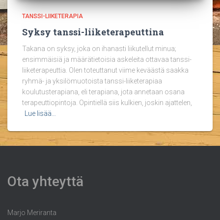
TANSSI-LIIKETERAPIA
Syksy tanssi-liiketerapeuttina
Takana on syksy, joka on ihanasti liikutellut minua;
ensimmäisiä ja määrätietoisia askeleita ottavaa tanssi-
liiketerapeuttia. Olen toteuttanut viime keväästä saakka
ryhmä- ja yksilömuotoista tanssi-liiketerapiaa
koulutusterapiana, eli terapiana, jota annetaan osana
terapeuttiopintoja. Opintiellä siis kulkien, joskin ajattelen,
Lue lisää…
Ota yhteyttä
Marjo Meriranta