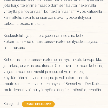
jota harjoittelemme maadoittamisen kautta; hakemalla
yhteyttä painovoimaan, kontaktia maahan. Myös katseella
kannattelu, sekä toisinaan ääni, ovat työskentelyssä
tärkeänä osana mukana.
Keskustelulla ja puheella jäsennämme aina kehon
kokemusta – se on siis tanssi-liiketerapiatyöskentelyssä
aina mukana.
Kehostasi tulee tanssi-liiketerapian myötä koti, turvapaikka
ja tärkeä, arvokas osa itseäsi. Opit havainnoimaan kehoasi;
valjastamaan sen viestit ja resurssit voimaksesi,
käyttämään niitä viestintuojina ja valjastamaan niitä
muutoksen tueksi. Ja kuten psykiatri Bessel Van Der Kolk
on todennut: voit siirtyä myös aidosti elämässä eteenpäin.
Kategoriat:
TANSSI-LIIKETERAPIA