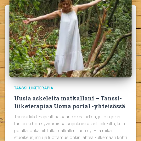
TANSSI-LIIKETERAPIA
Uusia askeleita matkallani – Tanssi-
liiketerapiaa Uoma portal -yhteisössä
Tanssi-liiketerapeuttina saan kokea hetkiä, jolloin jokin
tuntuu kehon syvimmissä sopukoissa asti oikealta, kuin
polulta jonka piti tulla matkalleni juuri nyt – ja mikä
etuoikeus, imu ja luottamus onkin lähteä kulkemaan kohti