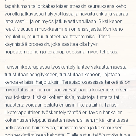
tapahtuman tai pitkäkestoisen stressin seurauksena keho
voi olla jatkuvassa hälytystilassa ja havaita uhkia ja vaaraa
jatkuvasti – ja on myös jatkuvasti varuillaan. Siksi kehon
reaktiivisuuden muokkaaminen on ensisijaista. Kun keho
reguloituu, muuttuu tunteet hallittavammiksi. Tämä
käynnistää prosessin, joka saattaa olla hyvin
nopeatempoinen ja terapiaprosessina myös tehokas.
Tanssi-liiketerapiassa työskentely lähtee vakauttamisesta;
tutustutaan hengitykseen, tutustutaan kehoon, linjataan
kehoa erilaisin harjoituksin. Terapiaprosessissa tärkeänä on
myös tutustuminen omaan vireystilaan ja kokemuksiin sen
muutoksista. Lisäksi kokemuksia, muistoja, tunteita tai
haasteita voidaan peilata erilaisiin liikelaatuihin. Tanssi-
liiketerapeuttinen työskentely tähtää eri tavoin hankalien
kokemusten loppuunsaattamiseen; siihen, mikä ikinä tässä
hetkessä on häiritsevää, tunnistamiseen ja kokemuksen
poisherkistämiseen kehosta. Tilalle astuu tällöin myös turva,